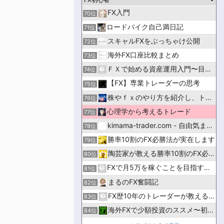
FX入門
70位
ロードバイク自己満日記
71位
スキャルFXをぶっちゃけ公開
72位
海外FX口座比較まとめ
73位
ＦＸで始める資産運用入門〜目指せ！億万長者〜
74位
【FX】専業トレーダーの思考
75位
株やｆｘのやり方を紹介し、トレードで儲かるよう応援するブログ
76位
心理学から考えるトレード
77位
kimama-trader.com - 自由気ままに生きる！
78位
勝率10割のFX必勝法が実在します
79位
陶芸家が教える勝率10割のFX必勝法です
80位
FXで月5万を稼ぐことを目指す男のブログ
81位
まるのFX奮闘記
82位
FX歴10年のトレーダーが教える比較・入門サイト｜マネフル
83位
海外FXで少額投資のススメ〜初めての投資応援ブログ〜
84位