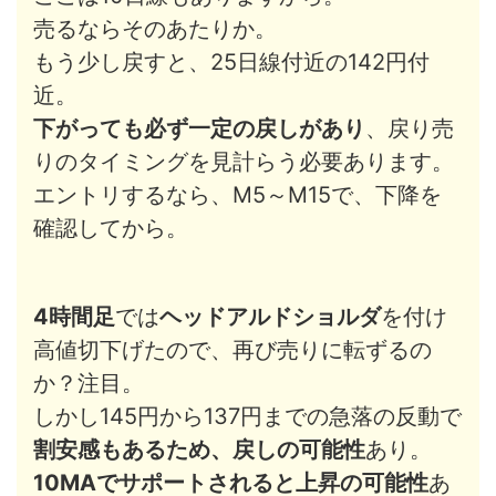
売るならそのあたりか。
もう少し戻すと、25日線付近の142円付
近。
下がっても必ず一定の戻しがあり
、戻り売
りのタイミングを見計らう必要あります。
エントリするなら、M5～M15で、下降を
確認してから。
4時間足
では
ヘッドアルドショルダ
を付け
高値切下げたので、再び売りに転ずるの
か？注目。
しかし145円から137円までの急落の反動で
割安感もあるため、戻しの可能性
あり。
10MAでサポートされると上昇の可能性
あ