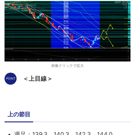
画像クリックで拡大
＜上目線＞
上の節目
週足：139.3、140.3、142.3、144.0、