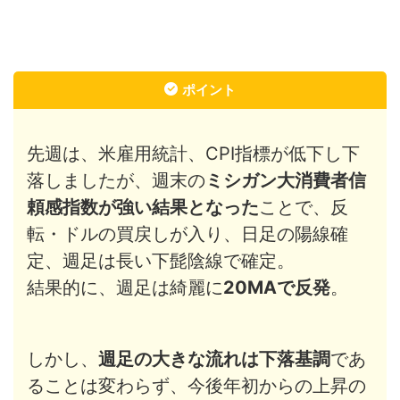
ポイント
先週は、米雇用統計、CPI指標が低下し下
落しましたが、週末の
ミシガン大消費者信
頼感指数が強い結果となった
ことで、反
転・ドルの買戻しが入り、日足の陽線確
定、週足は長い下髭陰線で確定。
結果的に、週足は綺麗に
20MAで反発
。
しかし、
週足の大きな流れは下落基調
であ
ることは変わらず、今後年初からの上昇の