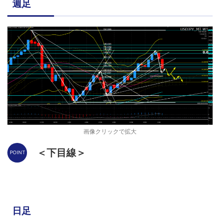
週足
画像クリックで拡大
＜下目線＞
日足