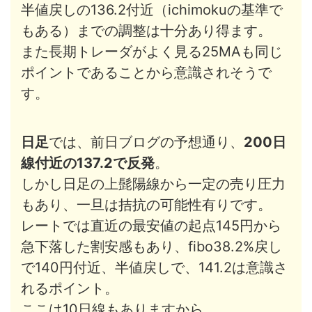
半値戻しの136.2付近（ichimokuの基準で
もある）までの調整は十分あり得ます。
また長期トレーダがよく見る25MAも同じ
ポイントであることから意識されそうで
す。
日足
では、前日ブログの予想通り、
200日
線付近の137.2で反発
。
しかし日足の上髭陽線から一定の売り圧力
もあり、一旦は拮抗の可能性有りです。
レートでは直近の最安値の起点145円から
急下落した割安感もあり、fibo38.2%戻し
で140円付近、半値戻しで、141.2は意識さ
れるポイント。
ここは10日線もありますから。