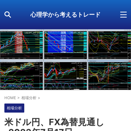
心理学から考えるトレード
HOME
>
相場分析
>
相場分析
米ドル円、FX為替見通し