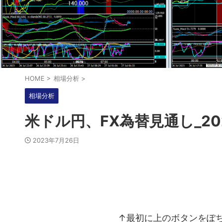
HOME
>
相場分析
>
相場分析
米ドル円、FX為替見通し_20
2023年7月26日
↑最初に上のボタンをぽちっ