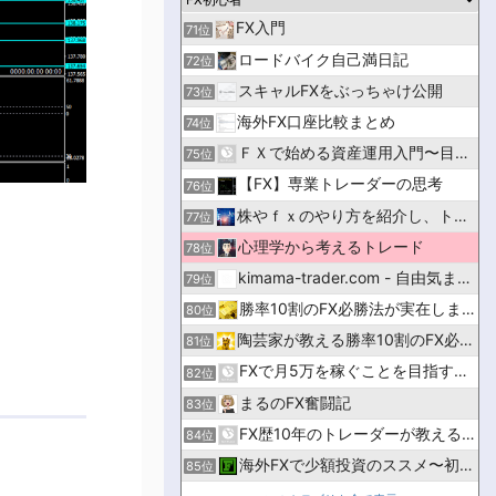
FX入門
71位
ロードバイク自己満日記
72位
スキャルFXをぶっちゃけ公開
73位
海外FX口座比較まとめ
74位
ＦＸで始める資産運用入門〜目指せ！億万長者〜
75位
【FX】専業トレーダーの思考
76位
株やｆｘのやり方を紹介し、トレードで儲かるよう応援するブログ
77位
心理学から考えるトレード
78位
kimama-trader.com - 自由気ままに生きる！
79位
勝率10割のFX必勝法が実在します
80位
陶芸家が教える勝率10割のFX必勝法です
81位
FXで月5万を稼ぐことを目指す男のブログ
82位
まるのFX奮闘記
83位
FX歴10年のトレーダーが教える比較・入門サイト｜マネフル
84位
海外FXで少額投資のススメ〜初めての投資応援ブログ〜
85位