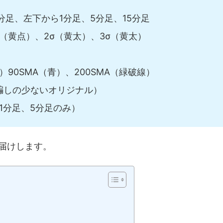
分足、左下から1分足、5分足、15分足
σ（黄点）、2σ（黄太）、3σ（黄太）
）90SMA（青）、200SMA（緑破線）
も騙しの少ないオリジナル）
1分足、5分足のみ）
お届けします。