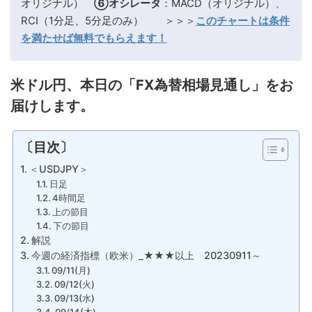
オリジナル）
⑥オシレータ
：MACD（オリジナル）、
RCI（1分足、5分足のみ） ＞＞＞
このチャートは条件
を満たせば無料でもらえます！
米ドル円、本日の「FX為替相場見通し」をお
届けします。
〔目次〕
＜USDJPY＞
日足
4時間足
上の節目
下の節目
解説
今週の経済指標（欧米）_★★★以上 20230911～
09/11(月)
09/12(火)
09/13(水)