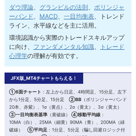
ダウ理論
、
グランビルの法則
、
ボリンジャ
ーバンド
、
MACD
、
一目均衡表
、トレンド
ライン、水平線などを主に活用。
環境認識から実際のトレードスキルアップ
に向け、
ファンダメンタル知識
、
トレード
心理学
の理解が有効です。
JFX版_MT4チャートもらえる！
①6面チャート
：左上から日足、4時間足、15分足、左下
から1分足、5分足、15分足
②BB
（ボリンジャーバンド
20本、赤紫）、1σ（黄点）、2σ（黄太）、3σ（黄太）
③一目均衡表基準
（黄破線）
④移動平均線
：
10MA（白）、25MA（細黄）90MA（青）、200MA（緑
破線）
⑤平均足
：1分足、5分足（騙し回避ロジック付