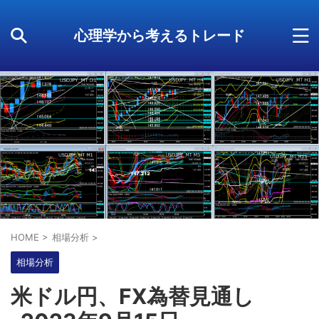
心理学から考えるトレード
HOME
>
相場分析
>
相場分析
米ドル円、FX為替見通し