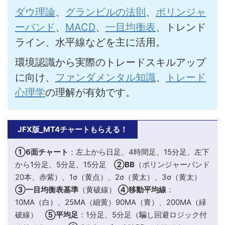
ダウ理論
、
グランビルの法則
、
ボリンジャ
ーバンド
、
MACD
、
一目均衡表
、トレンド
ライン、水平線などを主に活用。
環境認識から実際のトレードスキルアップ
に向け、
ファンダメンタル知識
、
トレード
心理学
の理解が有効です。
JFX版_MT4チャートもらえる！
①6面チャート
：左上から日足、4時間足、15分足、左下
から1分足、5分足、15分足
②BB
（ボリンジャーバンド
20本、赤紫）、1σ（黄点）、2σ（黄太）、3σ（黄太）
③一目均衡表基準
（黄破線）
④移動平均線
：
10MA（白）、25MA（細黄）90MA（青）、200MA（緑
破線）
⑤平均足
：1分足、5分足（騙し回避ロジック付