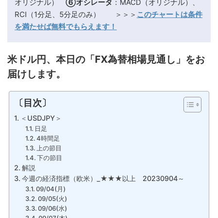
オリジナル）
⑥オシレータ
：MACD（オリジナル）、
RCI（1分足、5分足のみ） ＞＞＞
このチャートは条件
を満たせば無料でもらえます！
米ドル円、本日の「FX為替相場見通し」をお
届けします。
〔目次〕
＜USDJPY＞
日足
4時間足
上の節目
下の節目
解説
今週の経済指標（欧米）_★★★以上 20230904～
09/04(月)
09/05(火)
09/06(水)
09/07(木)