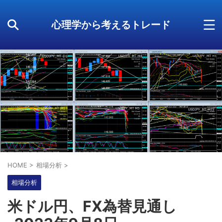
心理学から考えるトレード
HOME
>
相場分析
>
相場分析
米ドル円、FX為替見通し