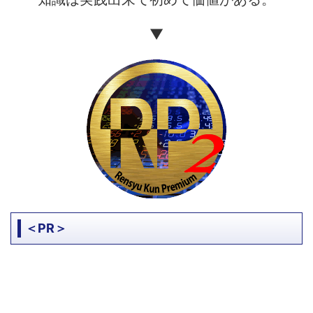
▼
＜PR＞