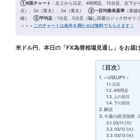
①6面チャート
：左上から日足、4時間足、15分足、左下か
点）、2σ（黄太）、3σ（黄太）
③一目均衡表基準
（黄破
線）
⑤平均足
：1分足、5分足（騙し回避ロジック付オ
＞＞＞
このチャートは条件を満たせば無料でもらえます！
米ドル円、本日の「FX為替相場見通し」をお届
〔目次〕
＜USDJPY＞
日足
4時間足
上の節目
下の節目
解説
今週の経済指標（欧
03/11 (月)
03/12 (火)
03/13 (水)