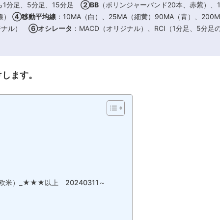
ら1分足、5分足、15分足
②BB
（ボリンジャーバンド20本、赤紫）、1
線）
④移動平均線
：10MA（白）、25MA（細黄）90MA（青）、200
リジナル）
⑥オシレータ
：MACD（オリジナル）、RCI（1分足、5
けします。
米）_★★★以上 20240311～