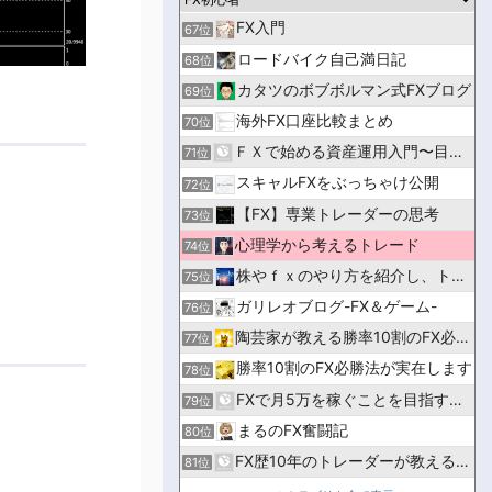
FX入門
67位
ロードバイク自己満日記
68位
カタツのボブボルマン式FXブログ
69位
海外FX口座比較まとめ
70位
ＦＸで始める資産運用入門〜目指せ！億万長者〜
71位
スキャルFXをぶっちゃけ公開
72位
【FX】専業トレーダーの思考
73位
心理学から考えるトレード
74位
株やｆｘのやり方を紹介し、トレードで儲かるよう応援するブログ
75位
ガリレオブログ-FX＆ゲーム-
76位
陶芸家が教える勝率10割のFX必勝法です
77位
勝率10割のFX必勝法が実在します
78位
FXで月5万を稼ぐことを目指す男のブログ
79位
まるのFX奮闘記
80位
FX歴10年のトレーダーが教える比較・入門サイト｜マネフル
81位