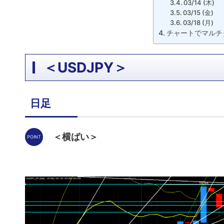
03/14 (木)
03/15 (金)
03/18 (月)
チャートでマルチ
＜USDJPY＞
日足
＜横ばい＞