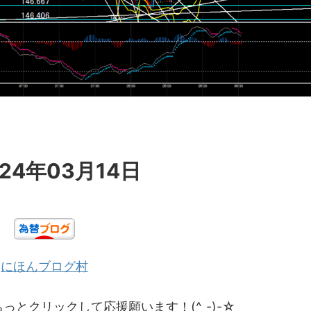
24年03月14日
にほんブログ村
とクリックして応援願います！(^_-)-☆