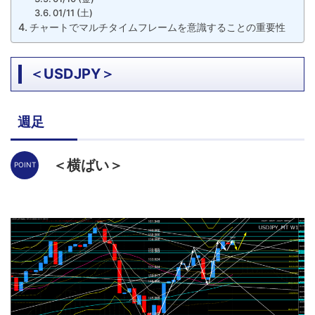
01/11 (土)
チャートでマルチタイムフレームを意識することの重要性
＜USDJPY＞
週足
＜横ばい＞