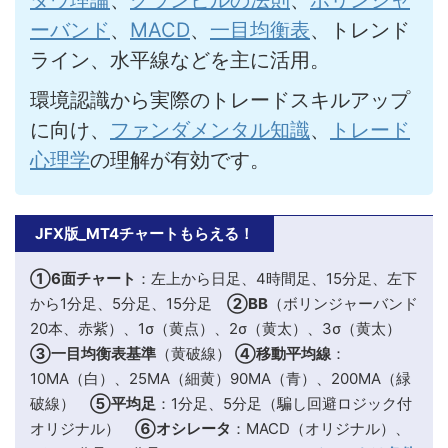
ーバンド
、
MACD
、
一目均衡表
、トレンド
ライン、水平線などを主に活用。
環境認識から実際のトレードスキルアップ
に向け、
ファンダメンタル知識
、
トレード
心理学
の理解が有効です。
JFX版_MT4チャートもらえる！
①6面チャート
：左上から日足、4時間足、15分足、左下
から1分足、5分足、15分足
②BB
（ボリンジャーバンド
20本、赤紫）、1σ（黄点）、2σ（黄太）、3σ（黄太）
③一目均衡表基準
（黄破線）
④移動平均線
：
10MA（白）、25MA（細黄）90MA（青）、200MA（緑
破線）
⑤平均足
：1分足、5分足（騙し回避ロジック付
オリジナル）
⑥オシレータ
：MACD（オリジナル）、