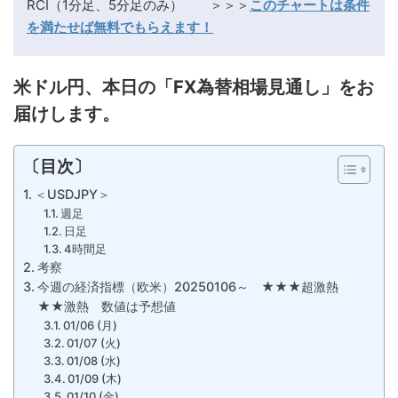
RCI（1分足、5分足のみ） ＞＞＞
このチャートは条件
を満たせば無料でもらえます！
米ドル円、本日の「FX為替相場見通し」をお
届けします。
〔目次〕
＜USDJPY＞
週足
日足
4時間足
考察
今週の経済指標（欧米）20250106～ ★★★超激熱
★★激熱 数値は予想値
01/06 (月)
01/07 (火)
01/08 (水)
01/09 (木)
01/10 (金)