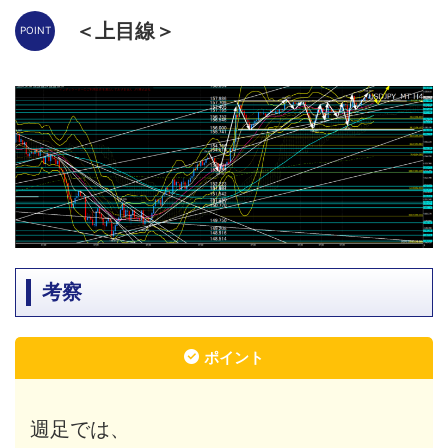
＜上目線＞
考察
ポイント
週足では、